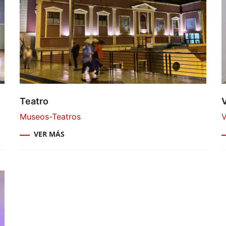
Teatro
Museos-Teatros
V
VER MÁS