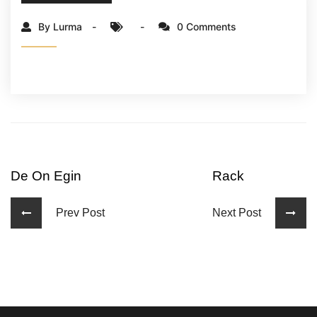
By Lurma
0 Comments
De On Egin
Rack
Prev Post
Next Post